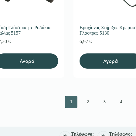
άση Γλάστρας με Ροδάκια
Βραχίονας Στήριξης Κρεμασ
ταλίας 5157
Γλάστρας 5130
7,20
€
6,97
€
Αγορά
Αγορά
1
2
3
4
Τηλέφωνο:
Τηλέφωνο: