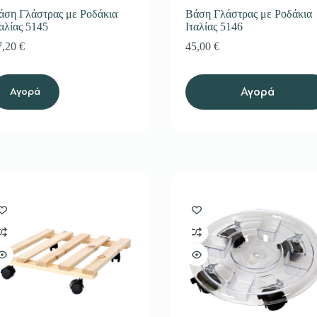
άση Γλάστρας με Ροδάκια
Βάση Γλάστρας με Ροδάκια
ταλίας 5145
Ιταλίας 5146
7,20
€
45,00
€
Αγορά
Αγορά