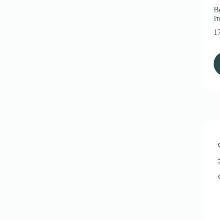
Β
Ι
1