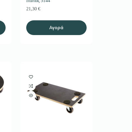
Ιταλίας 5144
21,30
€
Αγορά