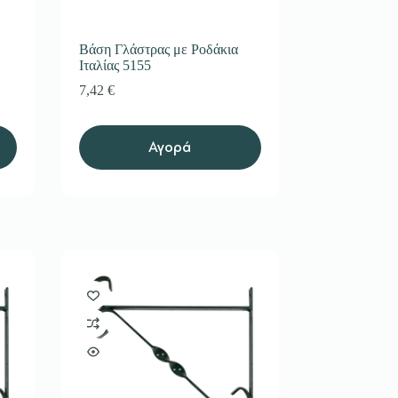
Βάση Γλάστρας με Ροδάκια
Ιταλίας 5155
7,42
€
Αγορά