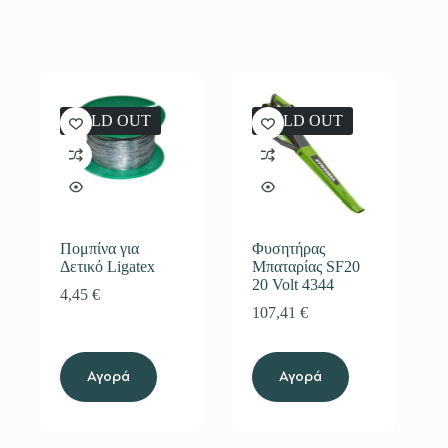
SOLD OUT
SOLD OUT
Πομπίνα για
Φυσητήρας
Δετικό Ligatex
Μπαταρίας SF20
20 Volt 4344
4,45
€
107,41
€
Αγορά
Αγορά