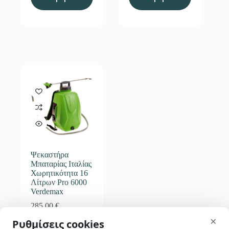
Ψεκαστήρα
Μπαταρίας Ιταλίας
Χωρητικότητα 16
Λίτρων Pro 6000
Verdemax
285,00
€
skip-to-actions
×
Ρυθμίσεις cookies