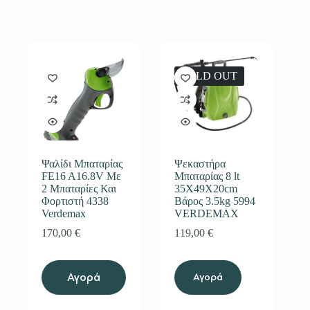
SOLD OUT
Ψαλίδι Μπαταρίας
Ψεκαστήρα
FE16 A16.8V Με
Μπαταρίας 8 lt
2 Μπαταρίες Και
35Χ49Χ20cm
Φορτιστή 4338
Βάρος 3.5kg 5994
Verdemax
VERDEMAX
170,00
€
119,00
€
Αγορά
Αγορά