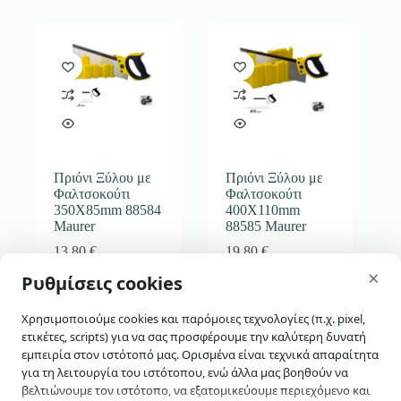
Πριόνι Ξύλου με
Πριόνι Ξύλου με
Φαλτσοκούτι
Φαλτσοκούτι
350Χ85mm 88584
400Χ110mm
Maurer
88585 Maurer
13,80
€
19,80
€
skip-to-actions
×
Ρυθμίσεις cookies
Αγορά
Αγορά
Χρησιμοποιούμε cookies και παρόμοιες τεχνολογίες (π.χ. pixel,
ετικέτες, scripts) για να σας προσφέρουμε την καλύτερη δυνατή
εμπειρία στον ιστότοπό μας. Ορισμένα είναι τεχνικά απαραίτητα
για τη λειτουργία του ιστότοπου, ενώ άλλα μας βοηθούν να
βελτιώνουμε τον ιστότοπο, να εξατομικεύουμε περιεχόμενο και