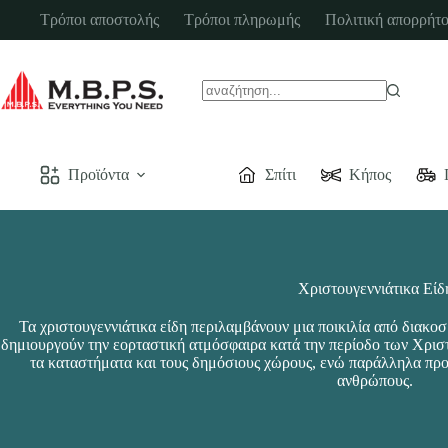
Μετάβαση
Τρόποι αποστολής
Τρόποι πληρωμής
Πολιτική απορρήτο
στο
περιεχόμενο
No
results
Προϊόντα
Σπίτι
Κήπος
Χριστουγεννιάτικα Είδ
Τα χριστουγεννιάτικα είδη περιλαμβάνουν μια ποικιλία από διακο
δημιουργούν την εορταστική ατμόσφαιρα κατά την περίοδο των Χριστ
τα καταστήματα και τους δημόσιους χώρους, ενώ παράλληλα προ
ανθρώπους.