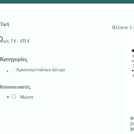
Τιμή
Βλέπετε 1
Τιμή:
7 €
-
175 €
Κατηγορίες
Χριστουγεννιάτικα Δέντρα
Κατασκευαστές
Maurer
Φ
2
M