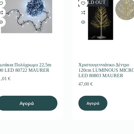
SOLD OUT
ωτάκια Πολύχρωμο 22,5m
Χριστουγεννιάτικο Δέντρο
00 LED 80722 MAURER
120cm LUMINOUS MICR
LED 80803 MAURER
1,01
€
47,00
€
Αγορά
Αγορά