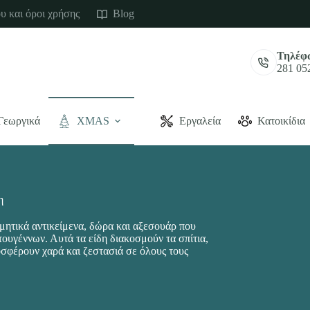
υ και όροι χρήσης
Blog
Τηλέφ
281 05
Γεωργικά
XMAS
Εργαλεία
Κατοικίδια
η
σμητικά αντικείμενα, δώρα και αξεσουάρ που
ουγέννων. Αυτά τα είδη διακοσμούν τα σπίτια,
σφέρουν χαρά και ζεστασιά σε όλους τους