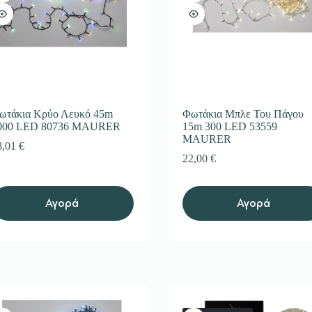
ωτάκια Κρύο Λευκό 45m
Φωτάκια Μπλε Του Πάγου
000 LED 80736 MAURER
15m 300 LED 53559
MAURER
8,01
€
22,00
€
Αγορά
Αγορά