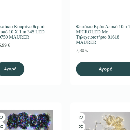
ωτάκια Κουρτίνα θερμό
Φωτάκια Κρύο Λευκό 10m 
ευκό 10 X 1 m 345 LED
MICROLED Με
0750 MAURER
Τηλεχειριστήριο 81618
MAURER
6,99
€
7,80
€
Αγορά
Αγορά