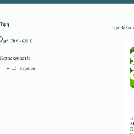
Τιμή
Προβάλλοντ
Τιμή:
78 €
-
620 €
Κατασκευαστές
Papillon
Κ
Μ
Π