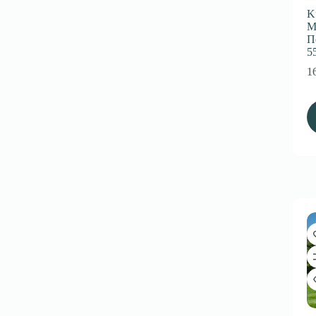
Κ
Μ
Π
5
1