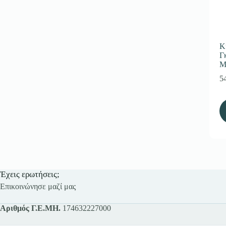
Κ
Γ
Μ
5
Έχεις ερωτήσεις;
Επικοινώνησε μαζί μας
Αριθμός Γ.Ε.ΜΗ.
174632227000