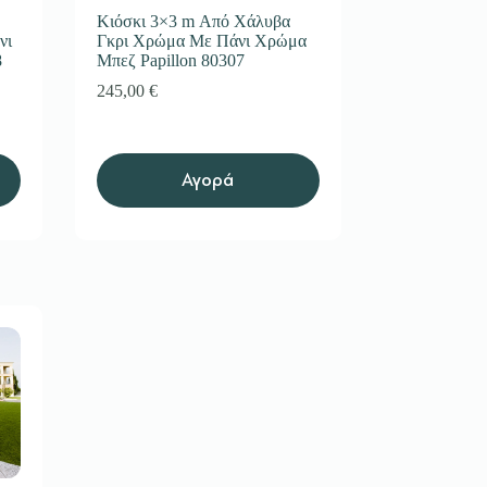
Κιόσκι 3×3 m Από Χάλυβα
νι
Γκρι Χρώμα Με Πάνι Χρώμα
8
Μπεζ Papillon 80307
245,00
€
Αγορά