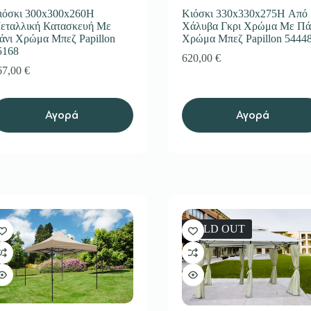
ιόσκι 300x300x260H
Κιόσκι 330x330x275H Από
εταλλική Κατασκευή Με
Χάλυβα Γκρι Χρώμα Με Πά
άνι Χρώμα Μπεζ Papillon
Χρώμα Μπεζ Papillon 5444
5168
620,00
€
67,00
€
Αγορά
Αγορά
SOLD OUT