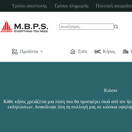
Μετάβαση
Τρόποι αποστολής
Τρόποι πληρωμής
Πολιτική απορρήτο
στο
περιεχόμενο
No
results
Προϊόντα
Σπίτι
Κήπος
Κιόσκι
Κάθε κήπος χρειάζεται μια λύση που θα προσφέρει σκιά από τον ήλι
εκδηλώσεων. Ανακάλυψε όλη τη συλλογή μας σε κιόσκια υψηλής π