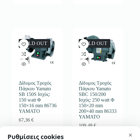
SOLD OUT
SOLD OUT
Δίδυμος Τροχός
Δίδυμος Τροχός
Πάγκου Yamato
Πάγκου Yamato
SB 150S Ισχύς:
SBC 150/200
150 watt Φ
Ισχύς: 250 watt Φ
150×16 mm 86736
150×20 mm
YAMATO
200×40 mm 86333
YAMATO
67,36
€
109,48
€
skip-to-actions
×
Ρυθμίσεις cookies