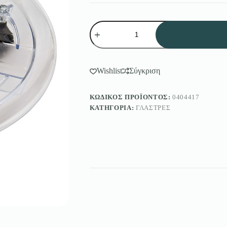
Βάση
Γλάστρας
με
Ροδάκια
Ιταλίας
5153
Wishlist
Σύγκριση
ποσότητα
ΚΩΔΙΚΌΣ ΠΡΟΪΌΝΤΟΣ:
0404417
ΚΑΤΗΓΟΡΊΑ:
ΓΛΆΣΤΡΕΣ