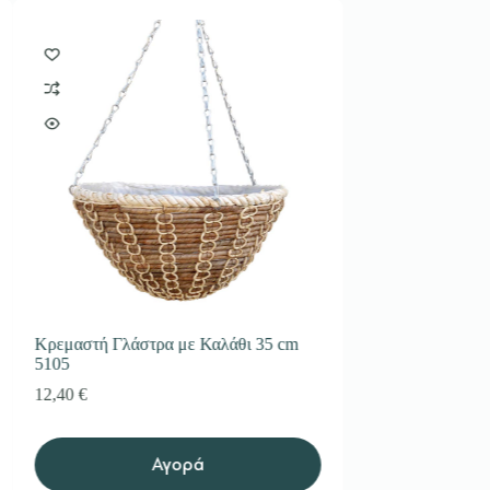
Κρεμαστή Γλάστρα με Καλάθι 35 cm
Βραχίονας Στήρι
5105
Γλάστρας 5130
12,40
€
6,97
€
Αγορά