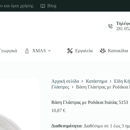
υ και όροι χρήσης
Blog
Τηλέφ
281 05
Γεωργικά
XMAS
Εργαλεία
Κατοικίδια
Αρχική σελίδα
Κατάστημα
Είδη Κή
Γλάστρες
Βάση Γλάστρας με Ροδάκια Ι
Βάση Γλάστρας με Ροδάκια Ιταλίας 5153
10,87
€
Διαθεσιμότητα:
Διαθέσιμο σε 1 έως 3 ημ