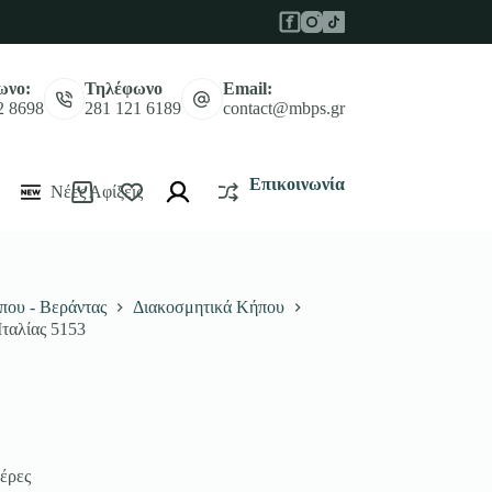
ωνο:
Τηλέφωνο
Email:
2 8698
281 121 6189
contact@mbps.gr
Επικοινωνία
Νέες Αφίξεις
Καλάθι
Αγορών
που - Βεράντας
Διακοσμητικά Κήπου
ταλίας 5153
έρες