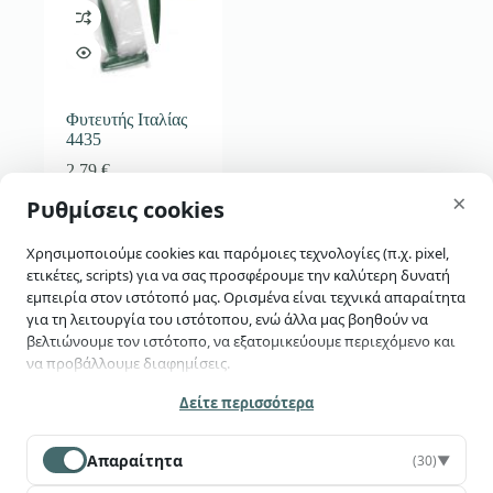
Φυτευτής Ιταλίας
4435
2,79
€
skip-to-actions
×
Ρυθμίσεις cookies
Αγορά
Χρησιμοποιούμε cookies και παρόμοιες τεχνολογίες (π.χ. pixel,
ετικέτες, scripts) για να σας προσφέρουμε την καλύτερη δυνατή
εμπειρία στον ιστότοπό μας. Ορισμένα είναι τεχνικά απαραίτητα
για τη λειτουργία του ιστότοπου, ενώ άλλα μας βοηθούν να
βελτιώνουμε τον ιστότοπο, να εξατομικεύουμε περιεχόμενο και
να προβάλλουμε διαφημίσεις.
Έχεις ερωτήσεις;
Επικοινώνησε μαζί μας
Κατά τη χρήση του ιστότοπού μας ενδέχεται να συλλέγονται
Δείτε περισσότερα
προσωπικά δεδομένα (π.χ. διεύθυνση IP, πληροφορίες συσκευής,
συμπεριφορά χρήσης), να διαβιβάζονται σε τρίτους και να
Απαραίτητα
(30)
▼
υποβάλλονται σε επεξεργασία από αυτούς —
συμπεριλαμβανομένων χωρών εκτός ΕΕ/ΕΟΧ (π.χ. ΗΠΑ), όπου δεν