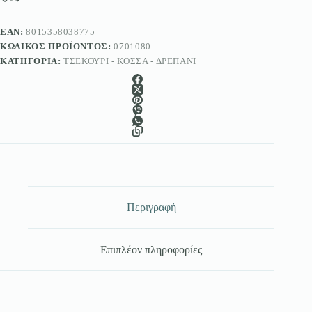
36
cm
3877
EAN:
8015358038775
ποσότητα
ΚΩΔΙΚΌΣ ΠΡΟΪΌΝΤΟΣ:
0701080
ΚΑΤΗΓΟΡΊΑ:
ΤΣΕΚΟΎΡΙ - ΚΌΣΣΑ - ΔΡΕΠΆΝΙ
Περιγραφή
Επιπλέον πληροφορίες