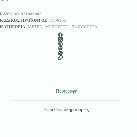
Maurer
ποσότητα
EAN:
8000071806046
ΚΩΔΙΚΌΣ ΠΡΟΪΌΝΤΟΣ:
1000255
ΚΑΤΗΓΟΡΊΑ:
ΜΈΤΡΑ - ΜΕΖΟΎΡΕΣ - ΠΑΧΎΜΕΤΡΑ
Περιγραφή
Επιπλέον πληροφορίες