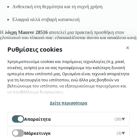
Ανθεκτική στη θερμότητα και τη συχνή χρήση
Ελαφριά αλλά στιβαρή κατασκευή
Η
λόγχη Maurer 28516
αποτελεί μια πρακτική προσθήκη στον
εξοπλισμό του τζακιού σας, εξασφαλίζοντας άνεση και ασφάλεια κατά
skip-to-actions
τη χρήση.
×
Ρυθμίσεις cookies
Χρησιμοποιούμε cookies και παρόμοιες τεχνολογίες (π.χ. pixel,
ετικέτες, scripts) για να σας προσφέρουμε την καλύτερη δυνατή
εμπειρία στον ιστότοπό μας. Ορισμένα είναι τεχνικά απαραίτητα
για τη λειτουργία του ιστότοπου, ενώ άλλα μας βοηθούν να
βελτιώνουμε τον ιστότοπο, να εξατομικεύουμε περιεχόμενο και
να προβάλλουμε διαφημίσεις.
Έχεις ερωτήσεις;
Επικοινώνησε μαζί μας
Κατά τη χρήση του ιστότοπού μας ενδέχεται να συλλέγονται
Δείτε περισσότερα
προσωπικά δεδομένα (π.χ. διεύθυνση IP, πληροφορίες συσκευής,
συμπεριφορά χρήσης), να διαβιβάζονται σε τρίτους και να
Απαραίτητα
(30)
▼
υποβάλλονται σε επεξεργασία από αυτούς —
συμπεριλαμβανομένων χωρών εκτός ΕΕ/ΕΟΧ (π.χ. ΗΠΑ), όπου δεν
Τηλέφωνο:
Τηλέφωνο:
διασφαλίζεται ισοδύναμο επίπεδο προστασίας δεδομένων
Μάρκετινγκ
(3)
▼
281 052 8698
281 121 6189