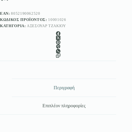
Maurer
ποσότητα
EAN:
8052190062520
ΚΩΔΙΚΌΣ ΠΡΟΪΌΝΤΟΣ:
10001026
ΚΑΤΗΓΟΡΊΑ:
ΑΞΕΣΟΥΆΡ ΤΖΑΚΙΟΎ
Περιγραφή
Επιπλέον πληροφορίες