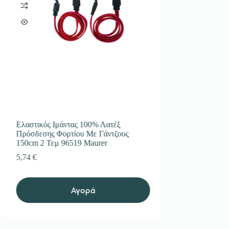
Ελαστικός Ιμάντας 100% Λατέξ
Ιμάντας σαμπάνι
Πρόσδεσης Φορτίου Με Γάντζους
3000Kg μήκος 4
150cm 2 Τεμ 96519 Maurer
96826 Maurer
5,74
€
22,13
€
Αγορά