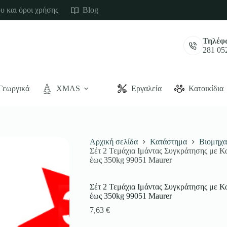
υ και όροι χρήσης
Blog
Τηλέφ
281 05
Γεωργικά
XMAS
Εργαλεία
Κατοικίδια
Αρχική σελίδα
Κατάστημα
Βιομηχα
Σέτ 2 Τεμάχια Ιμάντας Συγκράτησης με 
έως 350kg 99051 Maurer
Σέτ 2 Τεμάχια Ιμάντας Συγκράτησης με 
έως 350kg 99051 Maurer
7,63
€