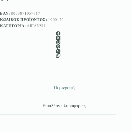
Maurer
ποσότητα
EAN:
8000071957717
ΚΩΔΙΚΌΣ ΠΡΟΪΌΝΤΟΣ:
1000170
ΚΑΤΗΓΟΡΊΑ:
ΛΊΠΑΝΣΗ
Περιγραφή
Επιπλέον πληροφορίες