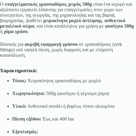
Ο
επαγγελματικός γρασσαδόρος χειρός 500g
είναι ένα ισχυρό και
αξιόπιστο εργαλείο λίπανσης για επαγγελματίες στον χώρο των
συνεργείων, της γεωργίας, της μηχανολογίας και της βαριάς
βιομηχανίας. Διαθέτει
χειροκίνητο μοχλό άντλησης
,
ανθεκτικό
μεταλλικό σώμα
, και είναι κατάλληλος για χρήση με
φυσίγγιο 500g
ή
χύμα γράσο
.
Ιδανικός για
ακριβή εφαρμογή γράσου
σε γρασαδόρους (zerk
fittings) υπό υψηλή πίεση, χωρίς διαρροές και με ελάχιστη
κατανάλωση.
Χαρακτηριστικά:
Τύπος:
Χειροκίνητος γρασσαδόρος με μοχλό
Χωρητικότητα:
500g (φυσίγγιο ή γέμισμα χύμα)
Υλικό:
Ανθεκτικό ατσάλι ή βαρέως τύπου αλουμίνιο
Πίεση εξόδου:
Έως και 400 bar
Εξοπλισμός: