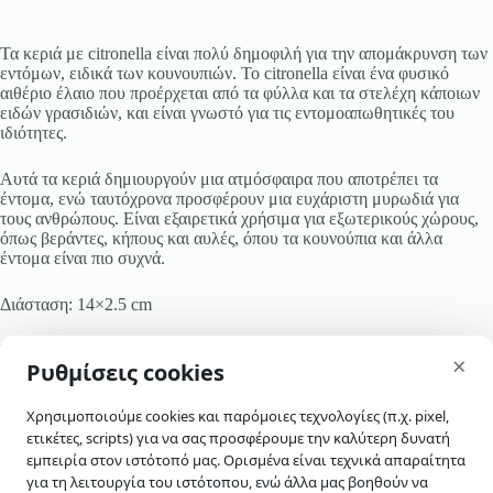
Τα κεριά με citronella είναι πολύ δημοφιλή για την απομάκρυνση των
εντόμων, ειδικά των κουνουπιών. Το citronella είναι ένα φυσικό
αιθέριο έλαιο που προέρχεται από τα φύλλα και τα στελέχη κάποιων
ειδών γρασιδιών, και είναι γνωστό για τις εντομοαπωθητικές του
ιδιότητες.
Αυτά τα κεριά δημιουργούν μια ατμόσφαιρα που αποτρέπει τα
έντομα, ενώ ταυτόχρονα προσφέρουν μια ευχάριστη μυρωδιά για
τους ανθρώπους. Είναι εξαιρετικά χρήσιμα για εξωτερικούς χώρους,
όπως βεράντες, κήπους και αυλές, όπου τα κουνούπια και άλλα
έντομα είναι πιο συχνά.
Διάσταση: 14×2.5 cm
skip-to-actions
Μπολ πήλινο
×
Ρυθμίσεις cookies
Χρησιμοποιούμε cookies και παρόμοιες τεχνολογίες (π.χ. pixel,
ετικέτες, scripts) για να σας προσφέρουμε την καλύτερη δυνατή
εμπειρία στον ιστότοπό μας. Ορισμένα είναι τεχνικά απαραίτητα
για τη λειτουργία του ιστότοπου, ενώ άλλα μας βοηθούν να