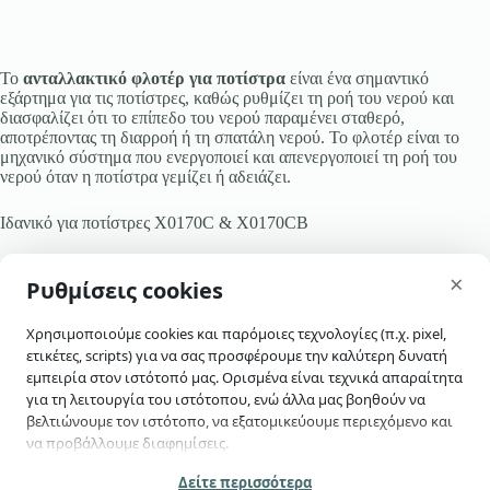
Το
ανταλλακτικό φλοτέρ για ποτίστρα
είναι ένα σημαντικό
εξάρτημα για τις ποτίστρες, καθώς ρυθμίζει τη ροή του νερού και
διασφαλίζει ότι το επίπεδο του νερού παραμένει σταθερό,
αποτρέποντας τη διαρροή ή τη σπατάλη νερού. Το φλοτέρ είναι το
μηχανικό σύστημα που ενεργοποιεί και απενεργοποιεί τη ροή του
νερού όταν η ποτίστρα γεμίζει ή αδειάζει.
Ιδανικό για ποτίστρες X0170C & X0170CB
skip-to-actions
×
Ρυθμίσεις cookies
Χρησιμοποιούμε cookies και παρόμοιες τεχνολογίες (π.χ. pixel,
ετικέτες, scripts) για να σας προσφέρουμε την καλύτερη δυνατή
εμπειρία στον ιστότοπό μας. Ορισμένα είναι τεχνικά απαραίτητα
για τη λειτουργία του ιστότοπου, ενώ άλλα μας βοηθούν να
βελτιώνουμε τον ιστότοπο, να εξατομικεύουμε περιεχόμενο και
να προβάλλουμε διαφημίσεις.
Έχεις ερωτήσεις;
Επικοινώνησε μαζί μας
Κατά τη χρήση του ιστότοπού μας ενδέχεται να συλλέγονται
Δείτε περισσότερα